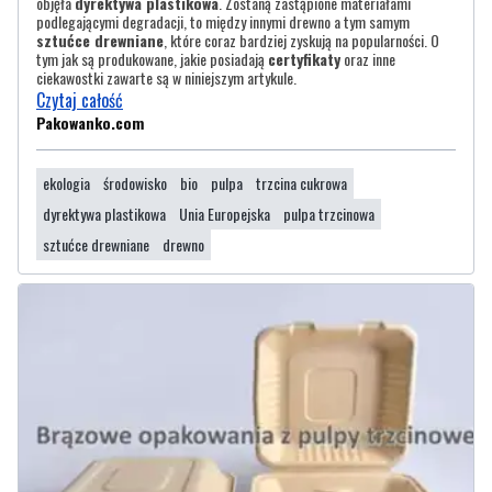
objęła
dyrektywa plastikowa
. Zostaną zastąpione materiałami
podlegającymi degradacji, to między innymi drewno a tym samym
sztućce drewniane
, które coraz bardziej zyskują na popularności. O
tym jak są produkowane, jakie posiadają
certyfikaty
oraz inne
ciekawostki zawarte są w niniejszym artykule.
Czytaj całość
Pakowanko.com
ekologia
środowisko
bio
pulpa
trzcina cukrowa
dyrektywa plastikowa
Unia Europejska
pulpa trzcinowa
sztućce drewniane
drewno