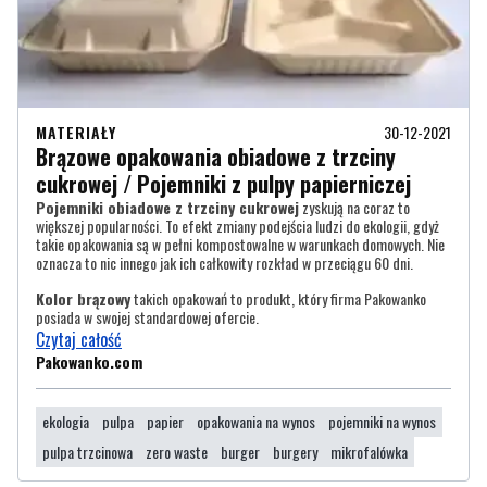
MATERIAŁY
30-12-2021
Brązowe opakowania obiadowe z trzciny
cukrowej / Pojemniki z pulpy papierniczej
Pojemniki obiadowe z trzciny cukrowej
zyskują na coraz to
większej popularności. To efekt zmiany podejścia ludzi do ekologii, gdyż
takie opakowania są w pełni kompostowalne w warunkach domowych. Nie
oznacza to nic innego jak ich całkowity rozkład w przeciągu 60 dni.
Kolor brązowy
takich opakowań to produkt, który firma Pakowanko
posiada w swojej standardowej ofercie.
Czytaj całość
Pakowanko.com
ekologia
pulpa
papier
opakowania na wynos
pojemniki na wynos
pulpa trzcinowa
zero waste
burger
burgery
mikrofalówka