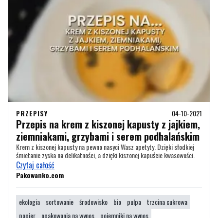
PRZEPISY
04-10-2021
Przepis na krem z kiszonej kapusty z jajkiem,
ziemniakami, grzybami i serem podhalańskim
Krem z kiszonej kapusty na pewno nasyci Wasz apetyty. Dzięki słodkiej
śmietanie zyska na delikatności, a dzięki kiszonej kapuście kwasowości.
Czytaj całość
Pakowanko.com
ekologia
sortowanie
środowisko
bio
pulpa
trzcina cukrowa
papier
opakowania na wynos
pojemniki na wynos