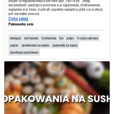
Burger to najpopularniejsza potrawa typu „fast to go”. Swoją
niezawodność zawdzięcza prostocie w przygotowaniu, efektowanemu
wyglądowi oraz temu, iż potrafi zaspokoić największy głód a przy okazji
jest niezwykle smaczny.
Czytaj całość
Pakowanko.com
ekologia
sortowanie
środowisko
bio
pulpa
trzcina cukrowa
papier
opakowania na wynos
pojemniki na wynos
dyrektywa plastikowa