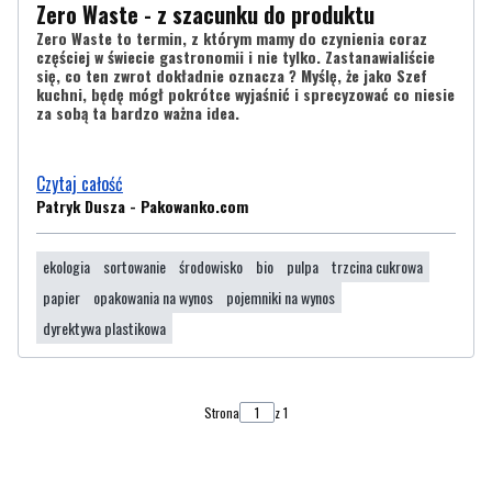
Zero Waste - z szacunku do produktu
Zero Waste to termin, z którym mamy do czynienia coraz
częściej w świecie gastronomii i nie tylko. Zastanawialiście
się, co ten zwrot dokładnie oznacza ? Myślę, że jako Szef
kuchni, będę mógł pokrótce wyjaśnić i sprecyzować co niesie
za sobą ta bardzo ważna idea.
Czytaj całość
Patryk Dusza - Pakowanko.com
ekologia
sortowanie
środowisko
bio
pulpa
trzcina cukrowa
papier
opakowania na wynos
pojemniki na wynos
dyrektywa plastikowa
Strona
z 1