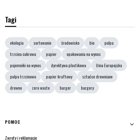
Tagi
ekologia
sortowanie
środowisko
bio
pulpa
trzcina cukrowa
papier
opakowania na wynos
pojemniki na wynos
dyrektywa plastikowa
Unia Europejska
pulpa trzcinowa
papier kraftowy
sztućce drewniane
drewno
zero waste
burger
burgery
Linki w stopce
POMOC
Zwroty i reklamacje