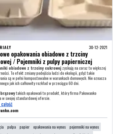
RIAŁY
30-12-2021
owe opakowania obiadowe z trzciny
owej / Pojemniki z pulpy papierniczej
niki obiadowe z trzciny cukrowej
zyskują na coraz to większej
ności. To efekt zmiany podejścia ludzi do ekologii, gdyż takie
ania są w pełni kompostowalne w warunkach domowych. Nie oznacza
innego jak ich całkowity rozkład w przeciągu 60 dni.
 brązowy
takich opakowań to produkt, który firma Pakowanko
a w swojej standardowej ofercie.
 całość
wanko.com
gia
pulpa
papier
opakowania na wynos
pojemniki na wynos