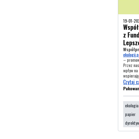
19-01-20
Współ
z Fund
Lepsz
Współpr
ekologii.p
– promowa
Przez nas
wpływ na 
wspieraj
Czytaj c
Pakowa
ekologia
papier
dyrektyw