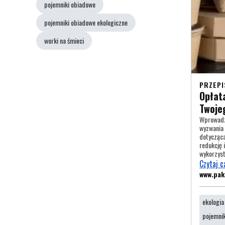
pojemniki obiadowe
pojemniki obiadowe ekologiczne
worki na śmieci
PRZEPI
Opłat
Twoje
Wprowadze
wyzwania 
dotycząca
redukcję 
wykorzyst
Czytaj c
www.pa
ekologia
pojemnik