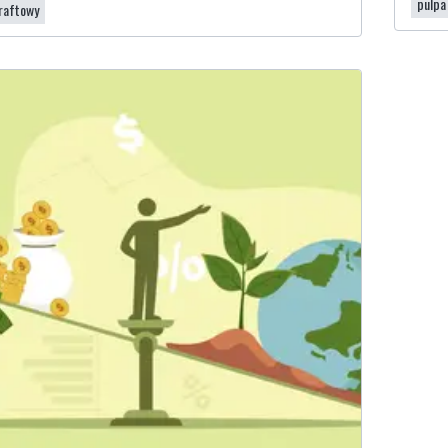
pulpa
raftowy