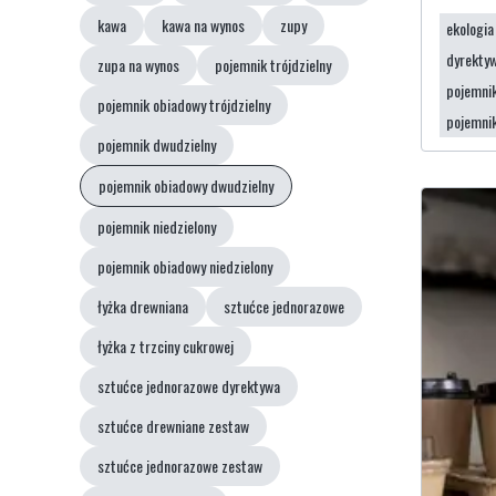
kawa
kawa na wynos
zupy
ekologia
dyrektyw
zupa na wynos
pojemnik trójdzielny
pojemnik
pojemnik obiadowy trójdzielny
pojemni
pojemnik dwudzielny
pojemnik obiadowy dwudzielny
pojemnik niedzielony
pojemnik obiadowy niedzielony
łyżka drewniana
sztućce jednorazowe
łyżka z trzciny cukrowej
sztućce jednorazowe dyrektywa
sztućce drewniane zestaw
sztućce jednorazowe zestaw