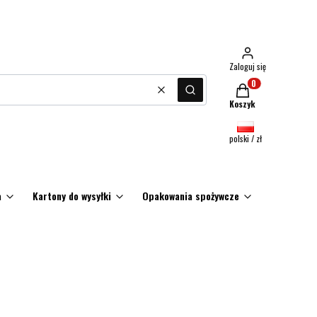
Zaloguj się
Produkty w koszyku:
Wyczyść
Szukaj
Koszyk
polski / zł
a
Kartony do wysyłki
Opakowania spożywcze
Promocje