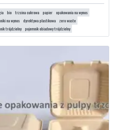
gia
bio
trzcina cukrowa
papier
opakowania na wynos
niki na wynos
dyrektywa plastikowa
zero waste
nik trójdzielny
pojemnik obiadowy trójdzielny