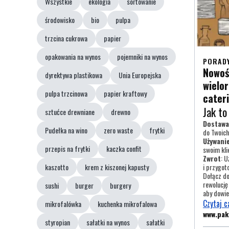
Wszystkie
ekologia
sortowanie
środowisko
bio
pulpa
trzcina cukrowa
papier
opakowania na wynos
pojemniki na wynos
PORAD
Nowoś
dyrektywa plastikowa
Unia Europejska
wielo
pulpa trzcinowa
papier kraftowy
cater
Jak to
sztućce drewniane
drewno
Dostawa
Pudełka na wino
zero waste
frytki
do Twoich
Używani
przepis na frytki
kaczka confit
swoim kli
Zwrot
: 
kaszotto
krem z kiszonej kapusty
i przygot
Dołącz do
rewolucję
sushi
burger
burgery
aby dowie
Czytaj c
mikrofalówka
kuchenka mikrofalowa
www.pa
styropian
sałatki na wynos
sałatki