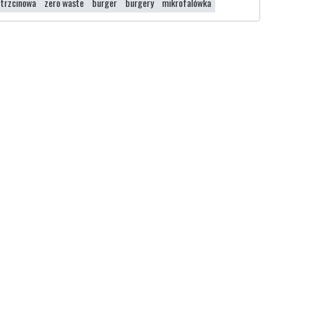
 trzcinowa
zero waste
burger
burgery
mikrofalówka