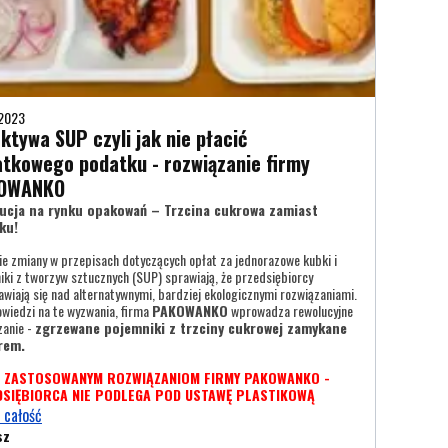
-2023
ktywa SUP czyli jak nie płacić
tkowego podatku - rozwiązanie firmy
OWANKO
ucja na rynku opakowań – Trzcina cukrowa zamiast
ku!
ie zmiany w przepisach dotyczących opłat za jednorazowe kubki i
iki z tworzyw sztucznych (SUP) sprawiają, że przedsiębiorcy
awiają się nad alternatywnymi, bardziej ekologicznymi rozwiązaniami.
wiedzi na te wyzwania, firma
PAKOWANKO
wprowadza rewolucyjne
zanie -
zgrzewane pojemniki z trzciny cukrowej zamykane
rem.
I ZASTOSOWANYM ROZWIĄZANIOM FIRMY PAKOWANKO -
SIĘBIORCA NIE PODLEGA POD USTAWĘ PLASTIKOWĄ
 całość
sz