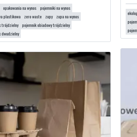
opakowania na wynos
pojemniki na wynos
ekolo
a plastikowa
zero waste
zupy
zupa na wynos
pojem
 trójdzielny
pojemnik obiadowy trójdzielny
pojem
k dwudzielny