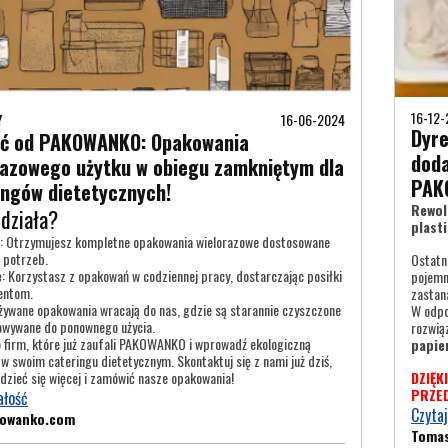
16-12
Y
16-06-2024
Dyre
ć od PAKOWANKO: Opakowania
doda
razowego użytku w obiegu zamkniętym dla
PAK
ingów dietetycznych!
Rewol
 działa?
plasti
: Otrzymujesz kompletne opakowania wielorazowe dostosowane
 potrzeb.
Ostatn
e
: Korzystasz z opakowań w codziennej pracy, dostarczając posiłki
pojemn
entom.
zastan
Używane opakowania wracają do nas, gdzie są starannie czyszczone
W odpo
owywane do ponownego użycia.
rozwią
 firm, które już zaufali PAKOWANKO i wprowadź ekologiczną
papie
 w swoim cateringu dietetycznym. Skontaktuj się z nami już dziś,
dzieć się więcej i zamówić nasze opakowania!
DZIĘK
PRZED
ałość
Czytaj
kowanko.com
Toma