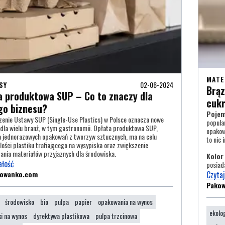
MATE
SY
02-06-2024
Brąz
a produktowa SUP – Co to znaczy dla
cukr
go biznesu?
Pojem
nie Ustawy SUP (Single-Use Plastics) w Polsce oznacza nowe
popular
dla wielu branż, w tym gastronomii. Opłata produktowa SUP,
opakow
 jednorazowych opakowań z tworzyw sztucznych, ma na celu
to nic 
ilości plastiku trafiającego na wysypiska oraz zwiększenie
ania materiałów przyjaznych dla środowiska.
Kolor
ałość
posiad
kowanko.com
Czytaj
Pako
środowisko
bio
pulpa
papier
opakowania na wynos
ekolo
i na wynos
dyrektywa plastikowa
pulpa trzcinowa