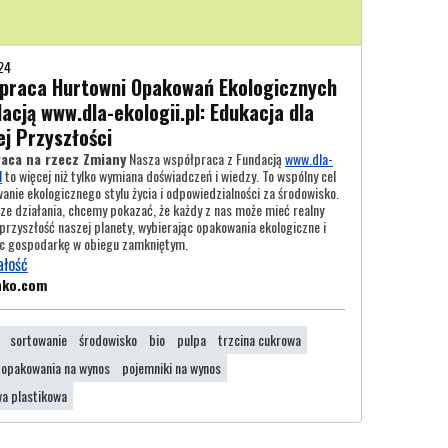
24
praca Hurtowni Opakowań Ekologicznych
acją www.dla-ekologii.pl: Edukacja dla
ej Przyszłości
aca na rzecz Zmiany
Nasza współpraca z Fundacją
www.dla-
l
to więcej niż tylko wymiana doświadczeń i wiedzy. To wspólny cel
nie ekologicznego stylu życia i odpowiedzialności za środowisko.
ze działania, chcemy pokazać, że każdy z nas może mieć realny
przyszłość naszej planety, wybierając opakowania ekologiczne i
ąc gospodarkę w obiegu zamkniętym.
ałość
nko.com
sortowanie
środowisko
bio
pulpa
trzcina cukrowa
opakowania na wynos
pojemniki na wynos
a plastikowa