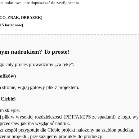
p. pokojowej, nie dopuszczać do zawilgocenia
(LOGO, ZNAK, OBRAZEK)
(15 kartonów)
nym nadrukiem? To proste!
ego cały proces prowadzimy „za rękę”:
rafików)
stronie, wgraj gotowy plik z projektem.
 Ciebie)
m sklepie.
j plik w wysokiej rozdzielczości (PDF/AI/EPS ze spadami), z logo, wy
 przedstaw jak ma wyglądać nadruk.
z zespół przygotuje dla Ciebie projekt nałożony na szablon pudełka.
eniu projektu, przekazujemy produkty do produkcji.