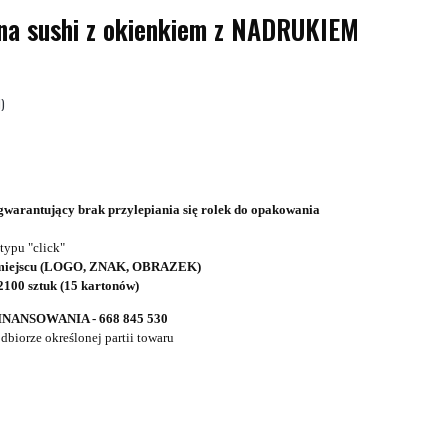
na sushi z okienkiem z NADRUKIEM
1)
gwarantujący brak przylepiania się rolek do opakowania
typu "click"
 miejscu (LOGO, ZNAK, OBRAZEK)
2100 sztuk (15 kartonów)
NSOWANIA - 668 845 530
dbiorze określonej partii towaru