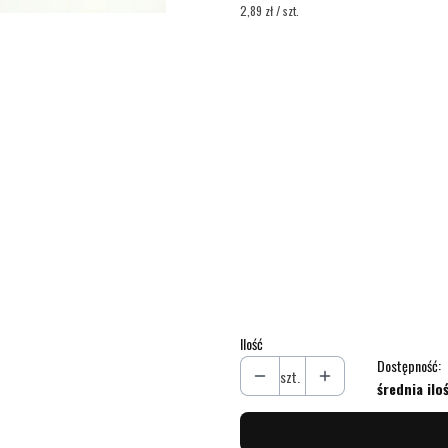
2,89 zł / szt.
Wybierz wariant produktu:
Poszczególne warianty mogą różnić się 
*
Ilość
Wybierz
*
Logo
*
Akceptuję ogólne warunki sprzed
Ilość
Dostępność:
szt.
średnia ilo