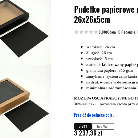
Pudełko papierowe 
26x26x5cm
0.00
(Oceny: 0 Recenzje: 
szerokość: 26 cm
długość: 26 cm
wysokość: 5 cm
materiał:
lakierowany papier 
gramatura papieru: 315 gsm
zamykanie: system zamykania 
nadruk w cenie w dowolnym
minimalna ilość zamówienia 
MOŻLIWOŚĆ ATRAKCYJNEGO FINA
30% zaliczki + pozostała kwota przy o
Przejdź do pełnego opisu
z VAT
bez VAT
Cena
3 237,36 zł