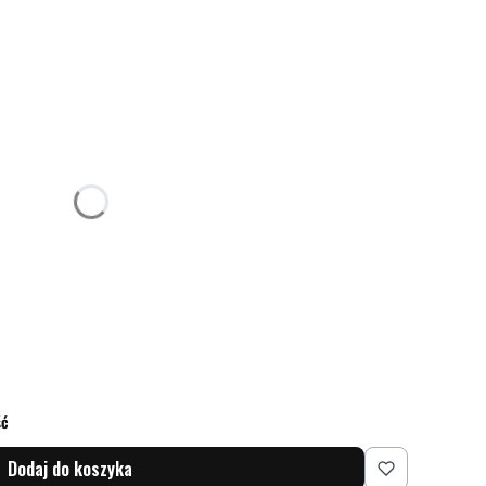
ceną
aży produktów z nadrukami
ść
Dodaj do koszyka