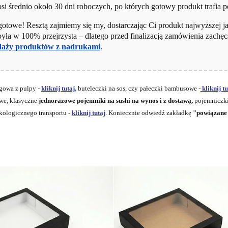
i średnio około 30 dni roboczych, po których gotowy produkt trafia p
gotowe! Resztą zajmiemy się my, dostarczając Ci produkt najwyższej ja
yła w 100% przejrzysta – dlatego przed finalizacją zamówienia zachęc
daży produktów z nadrukami
.
gowa z pulpy -
kliknij tutaj,
buteleczki na sos, czy pałeczki bambusowe -
kliknij tu
we, klasyczne
jednorazowe pojemniki na sushi na wynos i z dostawą,
pojemniczki
kologicznego transportu -
kliknij tutaj
. Koniecznie odwiedź zakładkę
"powiązane