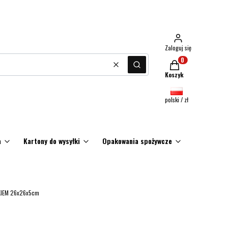
Zaloguj się
Produkty w koszyku:
Wyczyść
Szukaj
Koszyk
polski / zł
a
Kartony do wysyłki
Opakowania spożywcze
Promocje
UKIEM 26x26x5cm