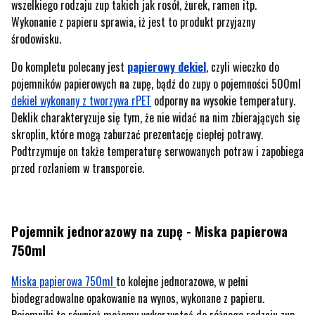
wszelkiego rodzaju zup takich jak rosół, żurek, ramen itp.
Wykonanie z papieru sprawia, iż jest to produkt przyjazny
środowisku.
Do kompletu polecany jest
papierowy dekiel
, czyli wieczko do
pojemników papierowych na zupę, bądź do zupy o pojemności 500ml
dekiel wykonany z tworzywa rPET
odporny na wysokie temperatury.
Deklik charakteryzuje się tym, że nie widać na nim zbierających się
skroplin, które mogą zaburzać prezentację ciepłej potrawy.
Podtrzymuje on także temperaturę serwowanych potraw i zapobiega
przed rozlaniem w transporcie.
Pojemnik jednorazowy na zupę - Miska papierowa
750ml
Miska papierowa 750ml
to kolejne jednorazowe, w pełni
biodegradowalne opakowanie na wynos, wykonane z papieru.
Pojemniki te również możemy wykorzystać do różnego rodzaju zup,