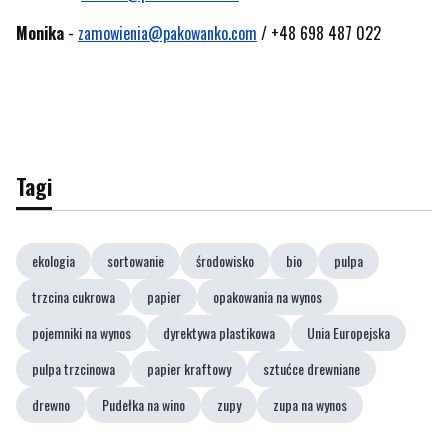
Monika
-
zamowienia@pakowanko.com
/ +48 698 487 022
Tagi
ekologia
sortowanie
środowisko
bio
pulpa
trzcina cukrowa
papier
opakowania na wynos
pojemniki na wynos
dyrektywa plastikowa
Unia Europejska
pulpa trzcinowa
papier kraftowy
sztućce drewniane
drewno
Pudełka na wino
zupy
zupa na wynos