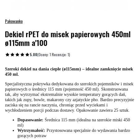
Pakowanko
Dekiel rPET do misek papierowych 450ml
ø115mm a'100
5.00
(Oceny: 1 Recenzje: 1)
Szeroki dekiel na dania ciepłe (ø115mm) – idealne zamknięcie misek
450 ml.
Specjalistyczna pokrywka dedykowana do szerokich pojemników i misek
papierowych o średnicy 115 mm (pojemność 450 ml). Skonstruowana
tak, aby wytrzymać ekstremalnie wysokie temperatury gorących dań,
takich jak zupy, bowle, makarony czy azjatyckie pho. Bardzo precyzyjnie
zaciska się na rancie naczynia, chroniąc przed wyciekami i
wychłodzeniem porcji podczas dostawy. Opakowanie zawiera 25 sztuk.
Dopasowanie:
Średnica 115 mm (idealna na szerokie miski 450
ml)
Wytrzymałość:
Przystosowana specjalnie do wydawania bardzo
gorących potraw