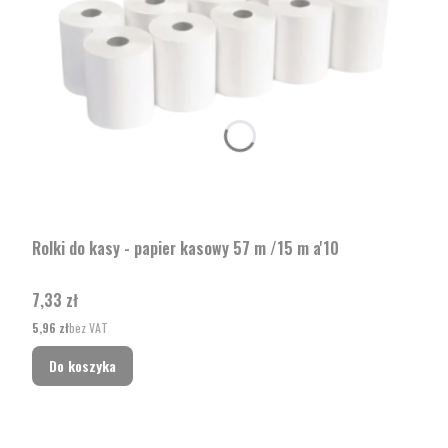
Rolki do kasy - papier kasowy 57 m /15 m a'10
Cena
7,33 zł
Cena
5,96 zł
bez VAT
Do koszyka