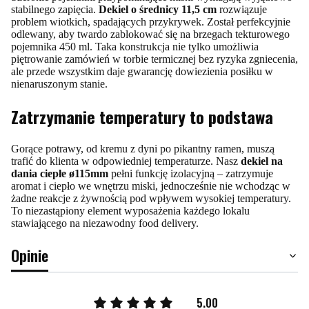
stabilnego zapięcia.
Dekiel o średnicy 11,5 cm
rozwiązuje
problem wiotkich, spadających przykrywek. Został perfekcyjnie
odlewany, aby twardo zablokować się na brzegach tekturowego
pojemnika 450 ml. Taka konstrukcja nie tylko umożliwia
piętrowanie zamówień w torbie termicznej bez ryzyka zgniecenia,
ale przede wszystkim daje gwarancję dowiezienia posiłku w
nienaruszonym stanie.
Zatrzymanie temperatury to podstawa
Gorące potrawy, od kremu z dyni po pikantny ramen, muszą
trafić do klienta w odpowiedniej temperaturze. Nasz
dekiel na
dania ciepłe ø115mm
pełni funkcję izolacyjną – zatrzymuje
aromat i ciepło we wnętrzu miski, jednocześnie nie wchodząc w
żadne reakcje z żywnością pod wpływem wysokiej temperatury.
To niezastąpiony element wyposażenia każdego lokalu
stawiającego na niezawodny food delivery.
Opinie
5.00