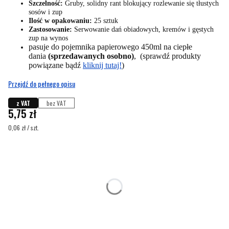
Szczelność:
Gruby, solidny rant blokujący rozlewanie się tłustych
sosów i zup
Ilość w opakowaniu:
25 sztuk
Zastosowanie:
Serwowanie dań obiadowych, kremów i gęstych
zup na wynos
pasuje do pojemnika papierowego 450ml na ciepłe
dania
(sprzedawanych osobno)
, (sprawdź produkty
powiązane bądź
kliknij tutaj!
)
Przejdź do pełnego opisu
z VAT
bez VAT
Cena
5,75 zł
0,06 zł / szt.
Wybierz wariant produktu:
Poszczególne warianty mogą różnić się ceną
*
Ilość opakowań
Wybierz