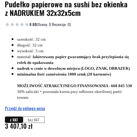
Pudełko papierowe na sushi bez okienka
z NADRUKIEM 32x32x5cm
0.00
(Oceny: 0 Recenzje: 0)
szerokość: 32 cm
długość: 32 cm
wysokość: 5 cm
materiał:
lakierowany papier gwarantujący brak przylepiania się
rolek do opakowania
nadruk w cenie w dowolnym miejscu (LOGO, ZNAK, OBRAZEK)
minimalna ilość zamówienia 1000 sztuk (20 kartonów)
MOŻLIWOŚĆ ATRAKCYJNEGO FINANSOWANIA - 668 845 530
30% zaliczki + pozostała kwota przy odbiorze określonej partii
towaru
Przejdź do pełnego opisu
z VAT
bez VAT
Cena
3 407,10 zł