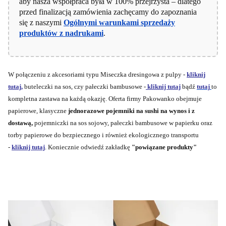
aby nasza współpraca była w 100% przejrzysta – dlatego
przed finalizacją zamówienia zachęcamy do zapoznania
się z naszymi
Ogólnymi warunkami sprzedaży
produktów z nadrukami
.
W połączeniu z akcesoriami typu Miseczka dresingowa z pulpy -
kliknij
tutaj,
buteleczki na sos, czy pałeczki bambusowe -
kliknij tutaj
bądź
tutaj
to
kompletna zastawa na każdą okazję. Oferta firmy Pakowanko obejmuje
papierowe, klasyczne
jednorazowe pojemniki na sushi na wynos i z
dostawą,
pojemniczki na sos sojowy, pałeczki bambusowe w papierku oraz
torby papierowe do bezpiecznego i również ekologicznego transportu
-
kliknij tutaj
. Koniecznie odwiedź zakładkę
"powiązane produkty"