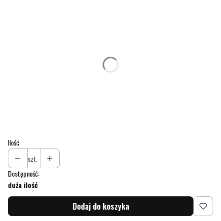
Wybierz wariant produktu:
Poszczególne warianty mogą różnić się ceną
*
Ilość
Wybierz
*
Logo
*
Akceptuję ogólne warunki sprzedaży produktów z nadrukami
Ilość
szt.
Dostępność:
duża ilość
Dodaj do koszyka