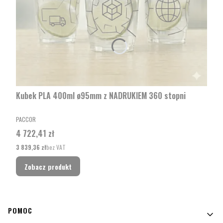
Kubek PLA 400ml ø95mm z NADRUKIEM 360 stopni
PRODUCENT
PACCOR
Cena
4 722,41 zł
Cena
3 839,36 zł
bez VAT
Zobacz produkt
Linki w stopce
POMOC