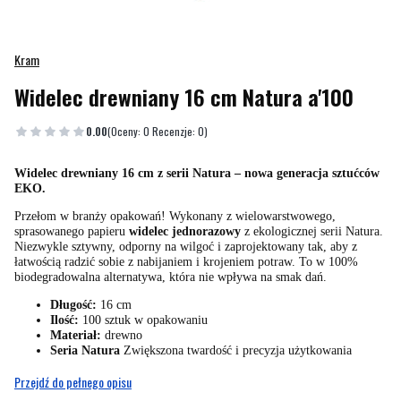
Kram
Widelec drewniany 16 cm Natura a'100
0.00
(Oceny: 0 Recenzje: 0)
Widelec drewniany 16 cm z serii Natura – nowa generacja sztućców
EKO.
Przełom w branży opakowań! Wykonany z wielowarstwowego,
sprasowanego papieru
widelec jednorazowy
z ekologicznej serii Natura.
Niezwykle sztywny, odporny na wilgoć i zaprojektowany tak, aby z
łatwością radzić sobie z nabijaniem i krojeniem potraw. To w 100%
biodegradowalna alternatywa, która nie wpływa na smak dań.
Długość:
16 cm
Ilość:
100 sztuk w opakowaniu
Materiał:
drewno
Seria Natura
Zwiększona twardość i precyzja użytkowania
Przejdź do pełnego opisu