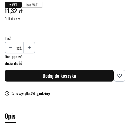
z VAT
bez VAT
Cena
11,32 zł
0,11 zł / szt.
Ilość
szt.
Dostępność:
duża ilość
Dodaj do koszyka
Czas wysyłki:
24 godziny
Opis