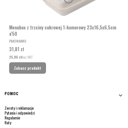
Menubox z trzciny cukrowej 1-komorowy 23x16,5x6,5cm
a'50
PRODUCENT
PAKOWANKO
Cena
31,81 zł
Cena
25,86 zł
bez VAT
Zobacz produkt
Linki w stopce
POMOC
Zwroty i reklamacje
Pytania i odpowiedzi
Regulamin
Raty