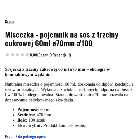
Kram
Miseczka - pojemnik na sos z trzciny
cukrowej 60ml ø70mm a'100
0.00
(Oceny: 0 Recenzje: 1)
Sosjerka z trzciny cukrowej 60 ml ø70 mm – ekologia w
kompaktowym wydaniu.
Naturalna miseczka o pojemności 60 ml, doskonała do dipów, ketchupu i
sosów orientalnych. Wykonana z włókien roślinnych, odporna na tłuszcz
i w 100% biodegradowalna. Standardowa średnica 70 mm pozwala na
dopasowanie dedykowanego eko-dekla.
Pojemność:
60 ml
Średnica:
ø70 mm
Ilość:
100 sztuk
Eko-atrybut:
Produkt kompostowalny
Przejdź do pełnego opisu