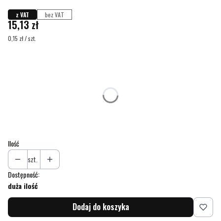
z VAT
bez VAT
Cena
15,13 zł
0,15 zł / szt.
Wybierz wariant produktu:
Poszczególne warianty mogą różnić się ceną
*
Pokrywka
Wybierz
Ilość
szt.
Dostępność:
duża ilość
Dodaj do koszyka