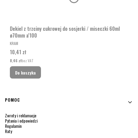
Dekiel z trzciny cukrowej do sosjerki / miseczki 60ml
ø70mm a'100
PRODUCENT
KRAM
Cena
10,41 zł
Cena
8,46 zł
bez VAT
Do koszyka
Linki w stopce
POMOC
Zwroty i reklamacje
Pytania i odpowiedzi
Regulamin
Raty